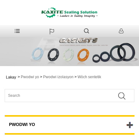
>
Pwodwi yo
>
Pwodwi izolasyon
>
Wòch sentetik
Lakay
PWODWI YO