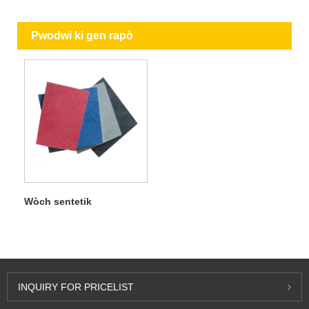
Pwodwi ki gen rapò
Wòch sentetik
INQUIRY FOR PRICELIST