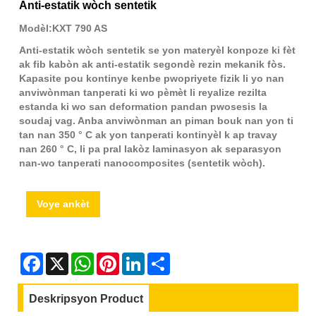
Anti-estatik wòch sentetik
Modèl:KXT 790 AS
Anti-estatik wòch sentetik se yon materyèl konpoze ki fèt
ak fib kabòn ak anti-estatik segondè rezin mekanik fòs.
Kapasite pou kontinye kenbe pwopriyete fizik li yo nan
anviwònman tanperati ki wo pèmèt li reyalize rezilta
estanda ki wo san deformation pandan pwosesis la
soudaj vag. Anba anviwònman an piman bouk nan yon ti
tan nan 350 ° C ak yon tanperati kontinyèl k ap travay
nan 260 ° C, li pa pral lakòz laminasyon ak separasyon
nan-wo tanperati nanocomposites (sentetik wòch).
Voye ankèt
Facebook
X
WhatsApp
Pinterest
LinkedIn
Share
Deskripsyon Product