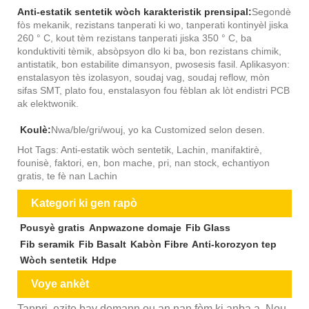
Anti-estatik sentetik wòch karakteristik prensipal:
Segondè
fòs mekanik, rezistans tanperati ki wo, tanperati kontinyèl jiska
260 ° C, kout tèm rezistans tanperati jiska 350 ° C, ba
konduktiviti tèmik, absòpsyon dlo ki ba, bon rezistans chimik,
antistatik, bon estabilite dimansyon, pwosesis fasil. Aplikasyon:
enstalasyon tès izolasyon, soudaj vag, soudaj reflow, mòn
sifas SMT, plato fou, enstalasyon fou fèblan ak lòt endistri PCB
ak elektwonik.
Koulè:
Nwa/ble/gri/wouj, yo ka Customized selon desen.
Hot Tags: Anti-estatik wòch sentetik, Lachin, manifaktirè,
founisè, faktori, en, bon mache, pri, nan stock, echantiyon
gratis, te fè nan Lachin
Kategori ki gen rapò
Pousyè gratis
Anpwazone domaje
Fib Glass
Fib seramik
Fib Basalt
Kabòn Fibre
Anti-korozyon tep
Wòch sentetik
Hdpe
Voye ankèt
Tanpri, ezite bay demann ou an nan fòm ki anba a. Nou