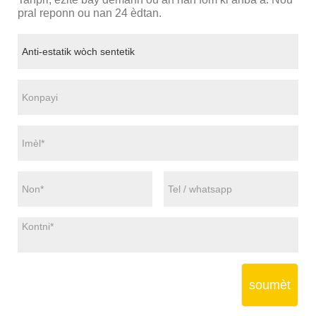
pral reponn ou nan 24 èdtan.
soumèt