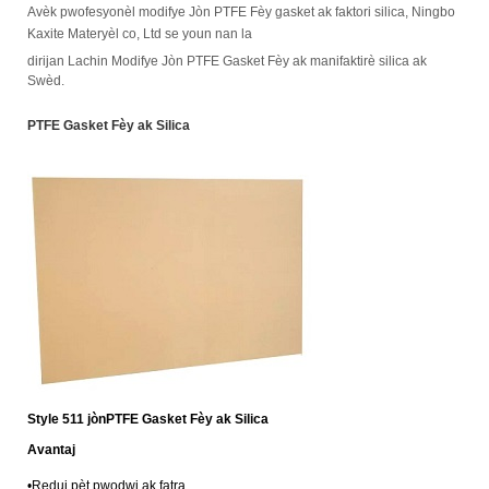
Avèk pwofesyonèl modifye Jòn PTFE Fèy gasket ak faktori silica, Ningbo
Kaxite Materyèl co, Ltd se youn nan la
dirijan Lachin Modifye Jòn PTFE Gasket Fèy ak manifaktirè silica ak
Swèd.
PTFE Gasket Fèy ak Silica
Style 511 jòn
PTFE Gasket Fèy ak Silica
Avantaj
•
Redui pèt pwodwi ak fatra