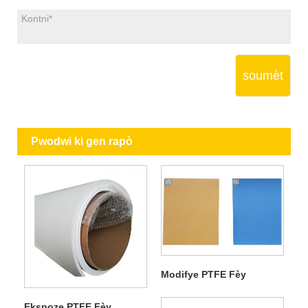
soumèt
Pwodwi ki gen rapò
Modifye PTFE Fèy
Ekspoze PTFE Fèy