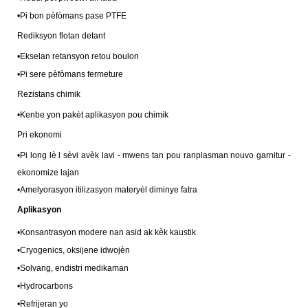
•
Pi bon pèfòmans pase PTFE
Rediksyon flotan detant
•
Ekselan retansyon retou boulon
•Pi sere pèfòmans fermeture
Rezistans chimik
•
Kenbe yon pakèt aplikasyon pou chimik
Pri ekonomi
•
Pi long lè l sèvi avèk lavi - mwens tan pou ranplasman nouvo garnitur -
ekonomize lajan
•
Amelyorasyon itilizasyon materyèl diminye fatra
Aplikasyon
•
Konsantrasyon modere nan asid ak kèk kaustik
•
Cryogenics, oksijene idwojèn
•
Solvang, endistri medikaman
•
Hydrocarbons
•
Refrijeran yo