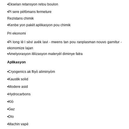
•
Ekselan retansyon retou boulon
•
Pi sere pèfòmans fermeture
Rezistans chimik
•
Kenbe yon pakèt aplikasyon pou chimik
Pri ekonomi
•
Pi long lè l sèvi avèk lavi - mwens tan pou ranplasman nouvo garnitur -
ekonomize lajan
•
Amelyorasyon itilizasyon materyèl diminye fatra
Aplikasyon
•
Cryogenics ak fliyò aliminyòm
•
Kaustik solid
•
Modere asid
•
Hydrocarbons
•
Klò
•
Gaz
•
Dlo
•
Machin vapè