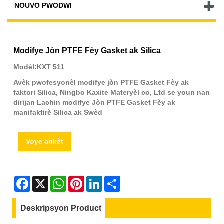
NOUVO PWODWI
Modifye Jòn PTFE Fèy Gasket ak Silica
Modèl:KXT 511
Avèk pwofesyonèl modifye jòn PTFE Gasket Fèy ak
faktori Silica, Ningbo Kaxite Materyèl co, Ltd se youn nan
dirijan Lachin modifye Jòn PTFE Gasket Fèy ak
manifaktirè Silica ak Swèd
Voye ankèt
Facebook
X
WhatsApp
Pinterest
LinkedIn
Share
Deskripsyon Product