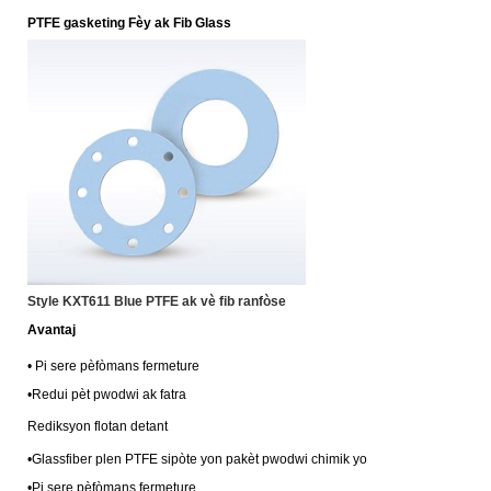
PTFE gasketing Fèy ak Fib Glass
Style KXT611 Blue PTFE ak vè fib ranfòse
Avantaj
•
Pi sere pèfòmans fermeture
•
Redui pèt pwodwi ak fatra
Rediksyon flotan detant
•
Glassfiber plen PTFE sipòte yon pakèt pwodwi chimik yo
•Pi sere pèfòmans fermeture