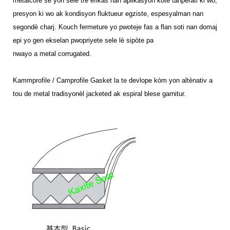
metalcore se yon sele trè efikas nan aplikasyon kote tanperati ki wo,
presyon ki wo ak kondisyon fluktueur egziste, espesyalman nan
segondè charj. Kouch fermeture yo pwoteje fas a flan soti nan domaj
epi yo gen ekselan pwopriyete sele lè sipòte pa
nwayo a metal corrugated.
Kammprofile / Camprofile Gasket la te devlope kòm yon altènativ a
tou de metal tradisyonèl jacketed ak espiral blese garnitur.