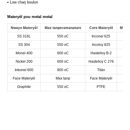
•
Low charj boulon
Materyèl pou metal metal
Nwayo
Materyèl
Max tanperaman
atu
re
Cor
e Materyèl
Max
T
SS 316L
550 oC
Inconel 625
45
SS 304
550 oC
Incoloy 825
45
Monel 400
600 oC
Hastelloy B-2
45
Nickel 200
600 oC
Hastelloy C 276
45
Inkonel 600
900 oC
Titàn
35
Face Materyèl
Max tanp
Face Materyèl
Max
Graphite
550 oC
PTFE
26