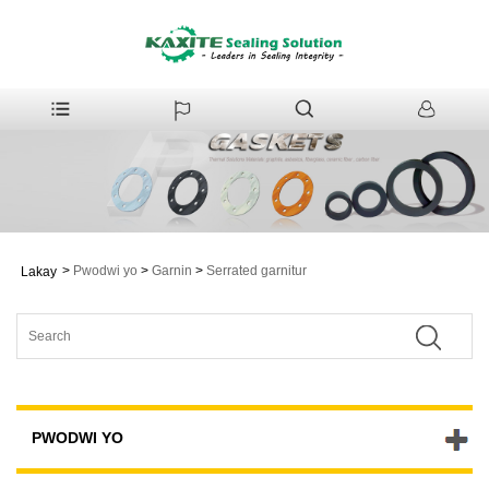
>
Pwodwi yo
>
Garnin
>
Serrated garnitur
Lakay
PWODWI YO