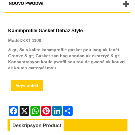
NOUVO PWODWI
Kammprofile Gasket Debaz Style
Modèl:KXT 1100
& gt; Sa a kalite kammprofile gasket pou lang ak fenèt
Groove & gt; Gasket san bag anndan ak eksteryè & gt;
Konsantrasyon koule pwofil sou tou de gwosè ak kouvri
ak kouch materyèl mou
Voye ankèt
Facebook
X
WhatsApp
Pinterest
LinkedIn
Share
Deskripsyon Product