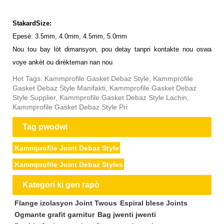
StakardSize:
Epesè: 3.5mm, 4.0mm, 4.5mm, 5.0mm
Nou
tou bay lòt dimansyon, pou detay tanpri kontakte nou oswa
voye ankèt ou dirèkteman nan nou
Hot Tags: Kammprofile Gasket Debaz Style, Kammprofile
Gasket Debaz Style Manifakti, Kammprofile Gasket Debaz
Style Supplier, Kammprofile Gasket Debaz Style Lachin,
Kammprofile Gasket Debaz Style Pri
Tag pwodwi
Kammprofile Joint Debaz Style
Kammprofile Joint Debaz Styles
Kategori ki gen rapò
Flange izolasyon Joint Twous
Espiral blese Joints
Ogmante grafit garnitur
Bag jwenti jwenti