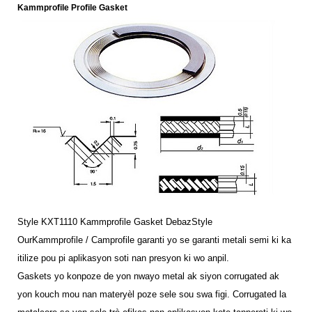
Kammprofile Profile Gasket
Style KXT1110 Kammprofile Gasket DebazStyle
OurKammprofile / Camprofile garanti yo se garanti metali semi ki ka
itilize pou pi aplikasyon soti nan presyon ki wo anpil.
Gaskets yo konpoze de yon nwayo metal ak siyon corrugated ak
yon kouch mou nan materyèl poze sele sou swa figi. Corrugated la