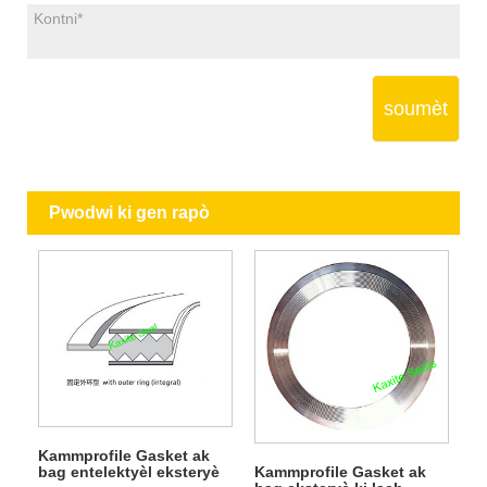
soumèt
Pwodwi ki gen rapò
Kammprofile Gasket ak
bag entelektyèl eksteryè
Kammprofile Gasket ak