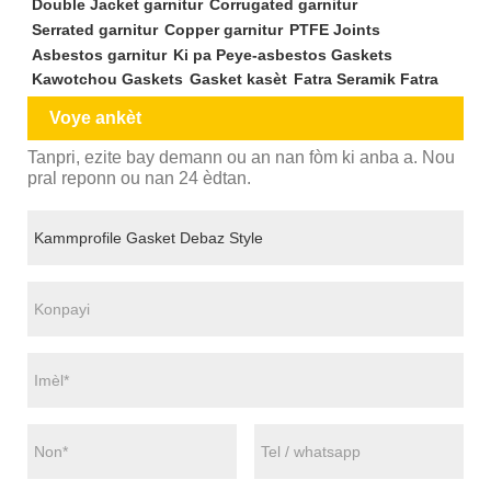
Double Jacket garnitur
Corrugated garnitur
Serrated garnitur
Copper garnitur
PTFE Joints
Asbestos garnitur
Ki pa Peye-asbestos Gaskets
Kawotchou Gaskets
Gasket kasèt
Fatra Seramik Fatra
Voye ankèt
Tanpri, ezite bay demann ou an nan fòm ki anba a. Nou
pral reponn ou nan 24 èdtan.