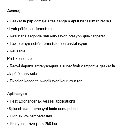
Avantaj
• Gasket la pap domaje sifas flange a epi li ka fasilman retire li
•
Fyab pèfòmans fermeture
• Rezistans segondè nan varyasyon presyon grav tanperati
•
Low premye estrès fermeture pou enstalasyon
•
Reusable
Pri Ekonomize
•
Redwi depans antretyen-gras a super fyab camportile gasket la
ak
pèfòmans sele
• Ekselan kapasite pwodiksyon kout kout tan
Aplikasyon
•
Heat Exchanger ak Vessel applications
•
S
planch sant komèsyal bride domaje bride
•
High ak low temperatures
•
Presyon ki rive jiska 250 bar