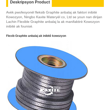
Deskripsyon Product
Avèk pwofesyonèl fleksib Graphite anbalaj ak faktori inibitè
Kowozyon, Ningbo Kaxite Materyèl co, Ltd se youn nan dirijan
Lachin Flexible Graphite anbalaj la ak manifaktirè Kowozyon
inibitè ak founisè.
Flexib Graphite anbalaj ak inibitè kowozyon