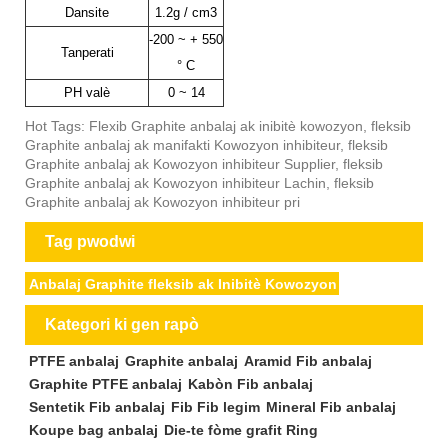
Dansite
1.2g / cm3
-200 ~ + 550
Tanperati
° C
PH valè
0 ~ 14
Hot Tags: Flexib Graphite anbalaj ak inibitè kowozyon, fleksib
Graphite anbalaj ak manifakti Kowozyon inhibiteur, fleksib
Graphite anbalaj ak Kowozyon inhibiteur Supplier, fleksib
Graphite anbalaj ak Kowozyon inhibiteur Lachin, fleksib
Graphite anbalaj ak Kowozyon inhibiteur pri
Tag pwodwi
Anbalaj Graphite fleksib ak Inibitè Kowozyon
Kategori ki gen rapò
PTFE anbalaj
Graphite anbalaj
Aramid Fib anbalaj
Graphite PTFE anbalaj
Kabòn Fib anbalaj
Sentetik Fib anbalaj
Fib Fib legim
Mineral Fib anbalaj
Koupe bag anbalaj
Die-te fòme grafit Ring