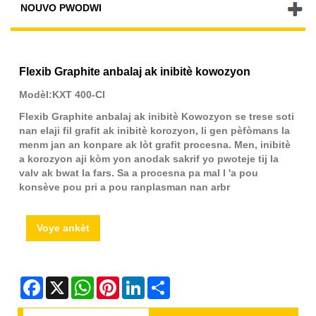
NOUVO PWODWI
Flexib Graphite anbalaj ak inibitè kowozyon
Modèl:KXT 400-CI
Flexib Graphite anbalaj ak inibitè Kowozyon se trese soti
nan elaji fil grafit ak inibitè korozyon, li gen pèfòmans la
menm jan an konpare ak lòt grafit procesna. Men, inibitè
a korozyon aji kòm yon anodak sakrif yo pwoteje tij la
valv ak bwat la fars. Sa a procesna pa mal l 'a pou
konsève pou pri a pou ranplasman nan arbr
Voye ankèt
Facebook
X
WhatsApp
Pinterest
LinkedIn
Share