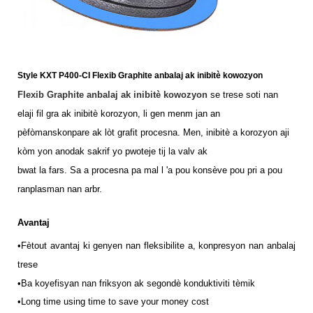
Style KXT P400-CI Flexib Graphite anbalaj ak inibitè kowozyon
Flexib Graphite anbalaj ak inibitè kowozyon
se trese soti nan
elaji fil gra ak inibitè korozyon, li gen menm jan an
pèfòmans
konpare ak lòt grafit procesna. Men, inibitè a korozyon aji
kòm yon anodak sakrif yo pwoteje tij la valv ak
bwat la fars. Sa a procesna pa mal l 'a pou konsève pou pri a pou
ranplasman nan arbr.
Avantaj
•Fè
tout avantaj ki genyen nan fleksibilite a, konpresyon nan anbalaj
trese
•
Ba koyefisyan nan friksyon ak segondè konduktiviti tèmik
•Long time using time to save your money cost