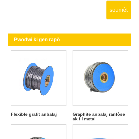
soumèt
Pwodwi ki gen rapò
Flexible grafit anbalaj
Graphite anbalaj ranfòse
ak fil metal