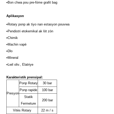
•
Bon chwa pou pre-fòme grafit bag
Aplikasyon
•
Rotary ponp ak tiyo nan estasyon pouvwa
•P
endistri etokemikal ak lòt zòn
•Chimik
•
Machin vapè
•Dlo
•Mineral
•
Lwil oliv., Elatriye
Karakteristik prensipal:
Ponp Rotary
30 bar
Ponp rapide
100 bar
Presyon
Statik
200 bar
Fermeture
Vitès Rotary
22 m / s